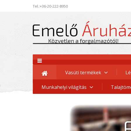
Tel.:+36-20-222-8950
Vasúti termékek
Lé
Munkahelyi világítás
Talajtöm