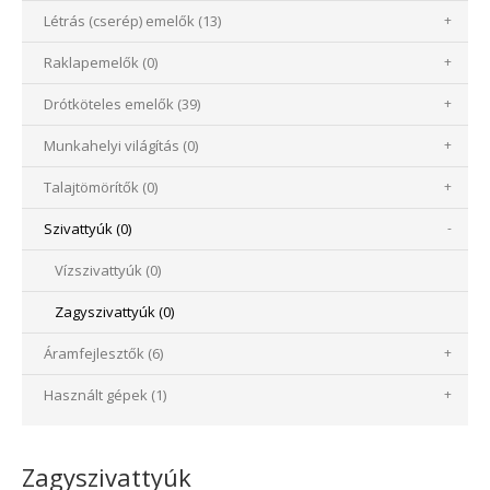
Létrás (cserép) emelők (13)
+
Raklapemelők (0)
+
Drótköteles emelők (39)
+
Munkahelyi világítás (0)
+
Talajtömörítők (0)
+
Szivattyúk (0)
-
Vízszivattyúk (0)
Zagyszivattyúk (0)
Áramfejlesztők (6)
+
Használt gépek (1)
+
Zagyszivattyúk