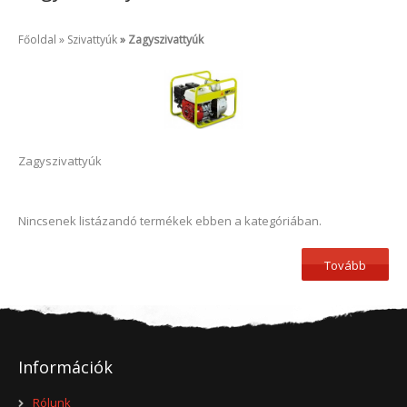
Főoldal
Szivattyúk
Zagyszivattyúk
Zagyszivattyúk
Nincsenek listázandó termékek ebben a kategóriában.
Tovább
Információk
Rólunk