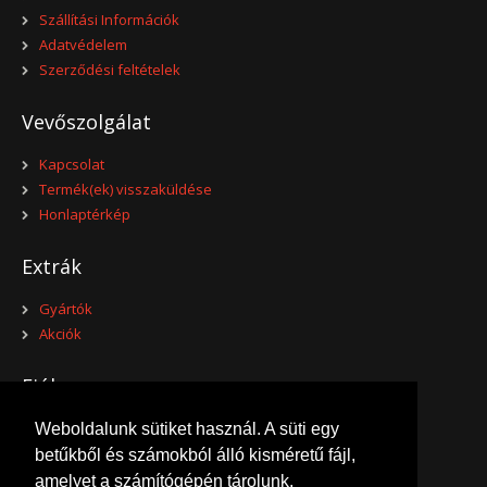
Szállítási Információk
Adatvédelem
Szerződési feltételek
Vevőszolgálat
Kapcsolat
Termék(ek) visszaküldése
Honlaptérkép
Extrák
Gyártók
Akciók
Fiókom
Fiókom
Weboldalunk sütiket használ. A süti egy
Eddigi megrendeléseim
betűkből és számokból álló kisméretű fájl,
Kívánságlistám
amelyet a számítógépén tárolunk,