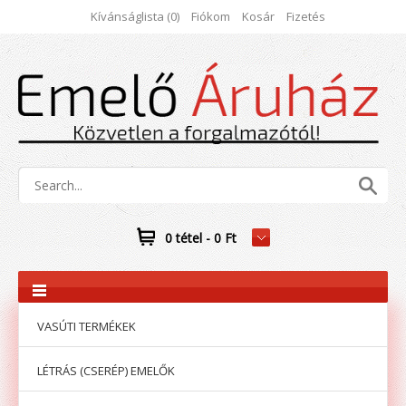
Kívánságlista (0)
Fiókom
Kosár
Fizetés
0 tétel - 0 Ft
VASÚTI TERMÉKEK
LÉTRÁS (CSERÉP) EMELŐK