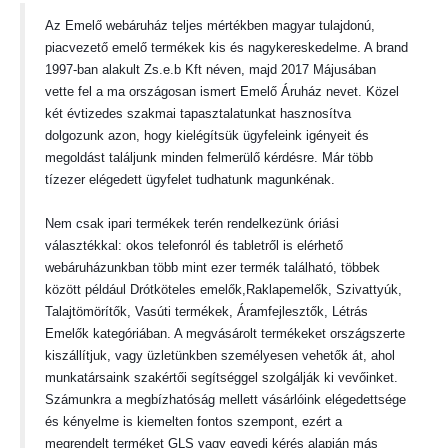
Az
Emelő
webáruház teljes mértékben magyar tulajdonú,
piacvezető
emelő
termékek kis
és nagy
kereskedelme. A brand
199
7
-ban alakult
Zs.e.b Kft
néven, majd 20
17
Májusában
vette fel a ma országosan ismert
Emelő Áruház
nevet. Közel
két évtizedes szakmai tapasztalatunkat hasznosítva
dolgozunk azon, hogy kielégítsük ügyfeleink igényeit és
megoldást találjunk minden felmerülő kérdésre. Már több
tízezer elégedett ügyfelet tudhatunk magunkénak.
Nem csak
ipari
termékek terén rendelkezünk óriási
választékkal: okos telefonról és tabletről is elérhető
webáruházunkban több mint
ezer
termék található, többek
között például
Drótköteles emelők,Raklapemelők, Szivattyúk,
Talajtömörítők, Vasúti termékek, Áramfejlesztők, Létrás
Emelők
kategóriában. A megvásárolt termékeket országszerte
kiszállítjuk, vagy
üzlet
ünk
ben személyesen vehetők át, ahol
munkatársaink szakértői segítséggel szolgálják ki vevőinket.
Számunkra a megbízhatóság mellett vásárlóink elégedettsége
és kényelme is kiemelten fontos szempont, ezért a
megrendelt terméket
GLS
vagy egyedi kérés alapján más