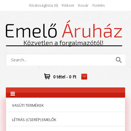
Kívánságlista (0)
Fiókom
Kosár
Fizetés
0 tétel - 0 Ft
VASÚTI TERMÉKEK
LÉTRÁS (CSERÉP) EMELŐK