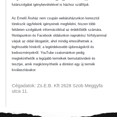
futárszolgálat igénybevételével is házhoz szállítjuk.
Az
Emelő Áruház
nem csupán webáruházunkon keresztül
törekszik ügyfeleink igényeinek megfelelni, hiszen több
felületen szolgálunk információkkal az érdeklődők számára.
Honlapunkon és Facebook oldalunkon naprakész hírfolyammal
várjuk az oldal látogatóit, ahol mindig értesülhetnek a
legfrissebb hírekről, a legérdekesebb újdonságokról és
kedvezményekről. YouTube csatornánkon pedig
megtekinthetők a legújabb termékek bemutatóvideói és
tesztjei, amik megkönnyíthetik a döntést egy új termék
kiválasztásakor.
Cégadatok: Zs.E.B. Kft 2628 Szob Meggyfa
utca 11.