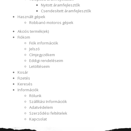
Nyitott áramfejlesztők
Csendesített áramfejlesztők
Használt gépek
Robbanó motoros gépek
Akciós termék(ek)
Fiókom
Fiók információk
Jelszó
Címjegyzékem
Eddigi rendeléseim
Letöltéseim
Kosár
Fizetés
Keresés
Információk
Rólunk
Szállítási Információk
Adatvédelem
Szerződési feltételek
Kapcsolat