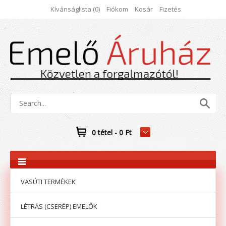
Kívánságlista (0)
Fiókom
Kosár
Fizetés
0 tétel - 0 Ft
VASÚTI TERMÉKEK
LÉTRÁS (CSERÉP) EMELŐK