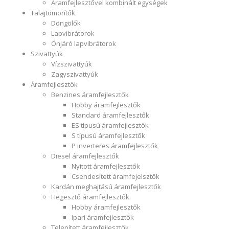
Áramfejlesztővel kombinált egységek
Talajtömörítők
Döngölők
Lapvibrátorok
Önjáró lapvibrátorok
Szivattyúk
Vízszivattyúk
Zagyszivattyúk
Áramfejlesztők
Benzines áramfejlesztők
Hobby áramfejlesztők
Standard áramfejlesztők
ES típusú áramfejlesztők
S típusú áramfejlesztők
P inverteres áramfejlesztők
Diesel áramfejlesztők
Nyitott áramfejlesztők
Csendesített áramfejelsztők
Kardán meghajtású áramfejlesztők
Hegesztő áramfejlesztők
Hobby áramfejlesztők
Ipari áramfejlesztők
Telepített áramfejlesztők