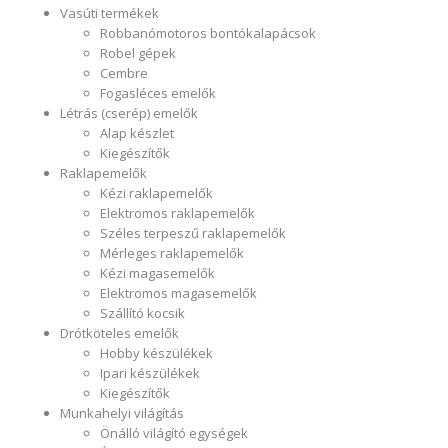
Vasúti termékek
Robbanómotoros bontókalapácsok
Robel gépek
Cembre
Fogasléces emelők
Létrás (cserép) emelők
Alap készlet
Kiegészítők
Raklapemelők
Kézi raklapemelők
Elektromos raklapemelők
Széles terpeszű raklapemelők
Mérleges raklapemelők
Kézi magasemelők
Elektromos magasemelők
Szállító kocsik
Drótköteles emelők
Hobby készülékek
Ipari készülékek
Kiegészítők
Munkahelyi világítás
Önálló világító egységek