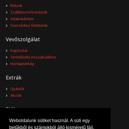
Rólunk
Szállítási Információk
Adatvédelem
Szerződési feltételek
Vevőszolgálat
Kapcsolat
Termék(ek) visszaküldése
Honlaptérkép
Extrák
Gyártók
Akciók
Fiókom
Fiókom
Weboldalunk sütiket használ. A süti egy
Eddigi megrendeléseim
betűkből és számokból álló kisméretű fájl,