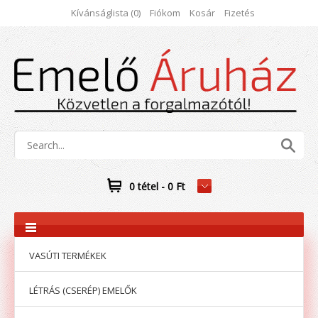
Kívánságlista (0)
Fiókom
Kosár
Fizetés
0 tétel - 0 Ft
VASÚTI TERMÉKEK
LÉTRÁS (CSERÉP) EMELŐK