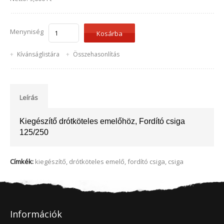
Menyniség
Kívánságlistára
Összehasonlítás
Leírás
Kiegészítő drótköteles emelőhöz, Fordító csiga
125/250
Címkék:
kiegészítő
,
drótköteles emelő
,
fordító csiga
,
csiga
Információk