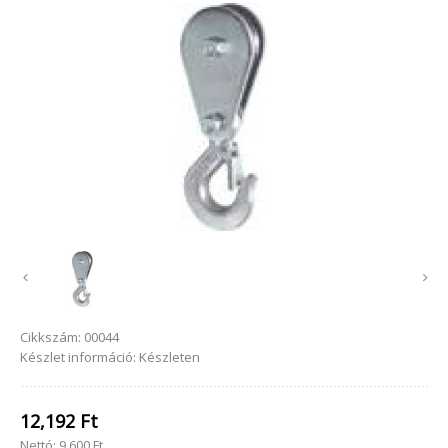
Cikkszám:
00044
Készlet információ:
Készleten
12,192 Ft
Nettó:
9,600 Ft