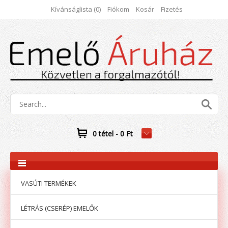
Kívánságlista (0)
Fiókom
Kosár
Fizetés
0 tétel - 0 Ft
VASÚTI TERMÉKEK
LÉTRÁS (CSERÉP) EMELŐK