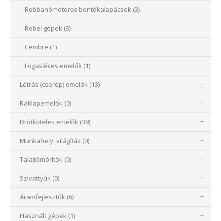
Robbanómotoros bontókalapácsok (3)
Robel gépek (3)
Cembre (1)
Fogasléces emelők (1)
Létrás (cserép) emelők (13)
+
Raklapemelők (0)
+
Drótköteles emelők (39)
+
Munkahelyi világítás (0)
+
Talajtömörítők (0)
+
Szivattyúk (0)
+
Áramfejlesztők (6)
+
Használt gépek (1)
+