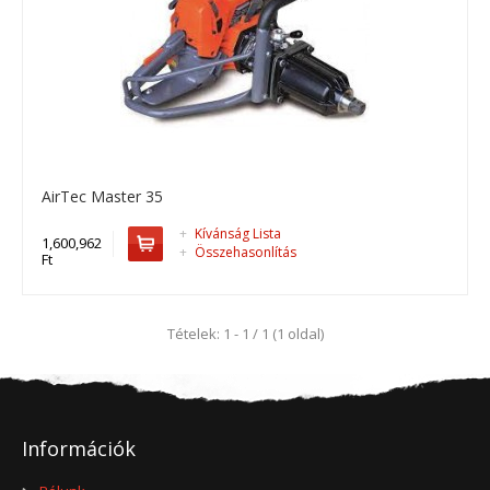
AirTec Master 35
AirTec Master 35
Benzinmotoros heveder csavarozó,AirTec Master 35..
+
Kívánság Lista
1,600,962
+
Összehasonlítás
Ft
1,600,962 Ft
Kosárba
Tételek: 1 - 1 / 1 (1 oldal)
+
Add to compare
+
Add to wishlist
Információk