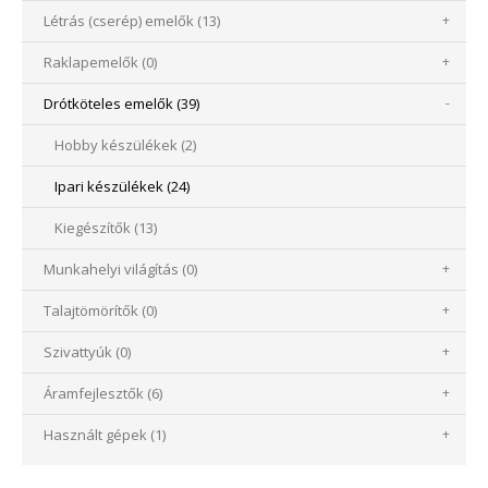
Létrás (cserép) emelők (13)
+
Raklapemelők (0)
+
Drótköteles emelők (39)
-
Hobby készülékek (2)
Ipari készülékek (24)
Kiegészítők (13)
Munkahelyi világítás (0)
+
Talajtömörítők (0)
+
Szivattyúk (0)
+
Áramfejlesztők (6)
+
Használt gépek (1)
+