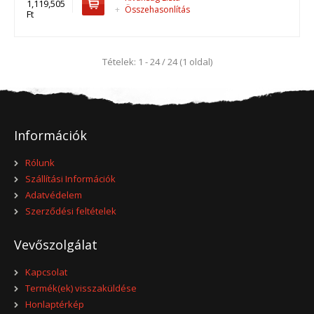
1,119,505
+
Összehasonlítás
Ft
HE-500 MF CED, drótköteles emelő ..
791,337 Ft
Tételek: 1 - 24 / 24 (1 oldal)
Kosárba
+
Add to compare
+
Add to wishlist
Információk
Rólunk
Szállítási Információk
Adatvédelem
Szerződési feltételek
Vevőszolgálat
Kapcsolat
Termék(ek) visszaküldése
Honlaptérkép