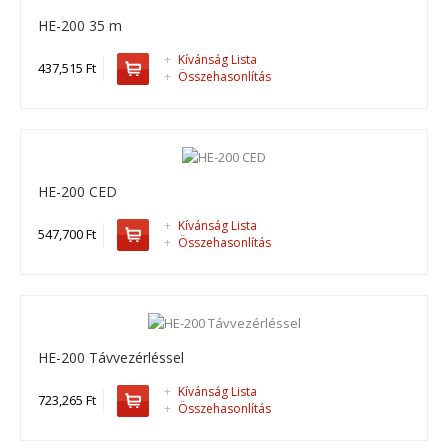
744,474 Ft
HE-200 35 m
Kosárba
+
Kívánság Lista
437,515 Ft
+
Összehasonlítás
+
Add to compare
+
Add to wishlist
HE-200 CED
HE-200
+
Kívánság Lista
547,700 Ft
+
Összehasonlítás
HE-200, drótköteles emelő ..
417,957 Ft
Kosárba
HE-200 Távvezérléssel
+
Add to compare
+
Kívánság Lista
723,265 Ft
+
Add to wishlist
+
Összehasonlítás