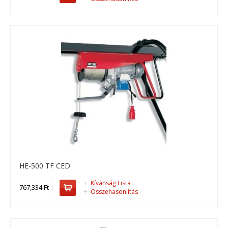
650,494 Ft
Kosárba
+
Add to compare
+
Add to wishlist
HE-500 TF CED
+
Kívánság Lista
767,334 Ft
+
Összehasonlítás
HE-300 MF 1,5 mt