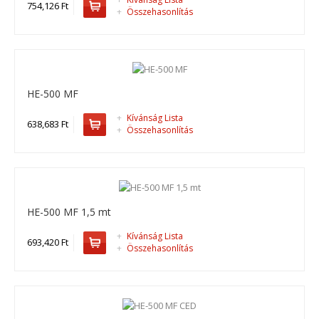
754,126 Ft
+
Összehasonlítás
+
Add to wishlist
HE-500 MF
+
Kívánság Lista
638,683 Ft
+
Összehasonlítás
HE-500 MF 1,5 mt
HE-235 CED
+
Kívánság Lista
693,420 Ft
+
Összehasonlítás
HE-235 CED, drótköteles emelő ..
722,757 Ft