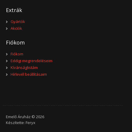
Extrák
HE-500 TF
Gyártók
HE-500 TF, drótköteles emelő ..
Akciók
657,987 Ft
Fiókom
Kosárba
Fiókom
Eddigi megrendeléseim
+
Add to compare
Kívánságlistám
+
Add to wishlist
Hírlevél beállításaim
Emelő Áruház © 2026
Készítette:
Feryx