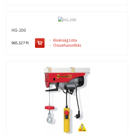
HE-300 MF CED
HE-300 MF CED, drótköteles emelő ..
HG-200
754,126 Ft
+
Kívánság Lista
965,327 Ft
+
Összehasonlítás
Kosárba
+
Add to compare
+
Add to wishlist
HE-500 MF
HE-500 MF, drótköteles emelő ..
638,683 Ft