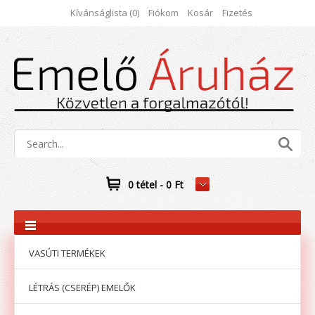
Kívánságlista (0)
Fiókom
Kosár
Fizetés
0 tétel - 0 Ft
VASÚTI TERMÉKEK
LÉTRÁS (CSERÉP) EMELŐK