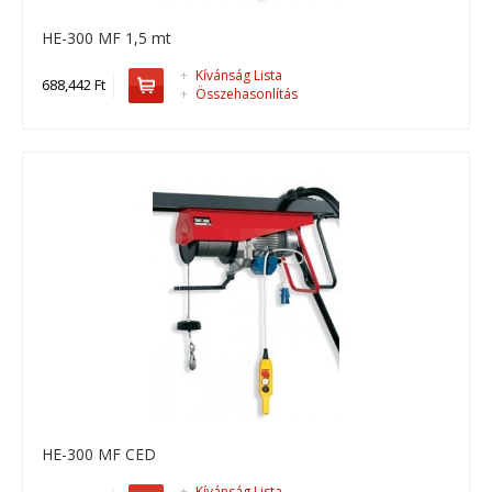
HE-300 MF 1,5 mt
+
Kívánság Lista
688,442 Ft
+
Összehasonlítás
HE-235
HE-235, drótköteles emelő ..
602,361 Ft
Kosárba
HE-300 MF CED
+
Kívánság Lista
+
Add to compare