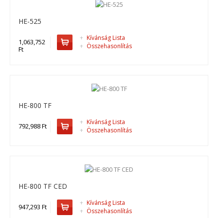
HE-300 MF 1,5 mt, drótköteles emelő ..
HE-525
688,442 Ft
+
Kívánság Lista
1,063,752
+
Összehasonlítás
Ft
Kosárba
+
Add to compare
+
Add to wishlist
HE-800 TF
+
Kívánság Lista
792,988 Ft
+
Összehasonlítás
HE-800 TF CED
+
Kívánság Lista
947,293 Ft
+
Összehasonlítás