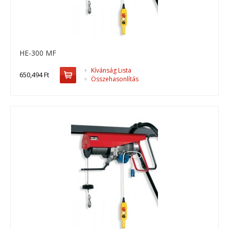
HE-300 MF
+
Kívánság Lista
650,494 Ft
+
Összehasonlítás
HE-200 VELOCE
HE-200 VELOCE, drótköteles emelő ..
534,797 Ft
Kosárba
+
Add to compare
+
Add to wishlist