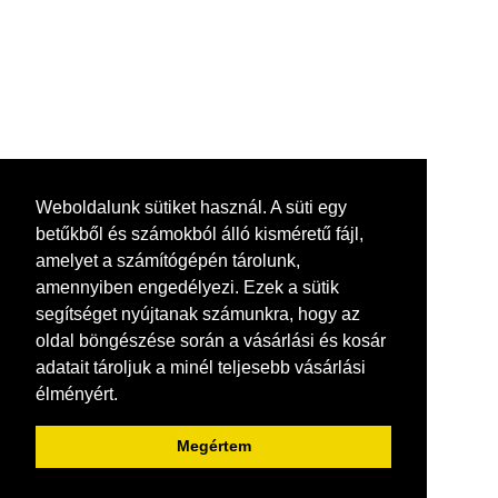
HE-1000 TF
HE-1000 TF, drótköteles emelő, ipari célra..
1,119,505 Ft
Kosárba
+
Add to compare
Weboldalunk sütiket használ. A süti egy
+
Add to wishlist
betűkből és számokból álló kisméretű fájl,
amelyet a számítógépén tárolunk,
amennyiben engedélyezi. Ezek a sütik
segítséget nyújtanak számunkra, hogy az
oldal böngészése során a vásárlási és kosár
adatait tároljuk a minél teljesebb vásárlási
élményért.
Megértem