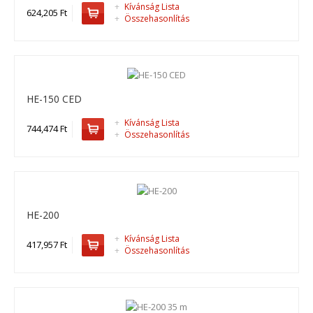
+
Kívánság Lista
624,205 Ft
+
Összehasonlítás
HE-150
HE-150, drótköteles emelő ..
HE-150 CED
+
Kívánság Lista
624,205 Ft
744,474 Ft
+
Összehasonlítás
Kosárba
+
Add to compare
+
Add to wishlist
HE-200
+
Kívánság Lista
417,957 Ft
+
Összehasonlítás
HE-150 CED
HE-150 CED, drótköteles emelő ..