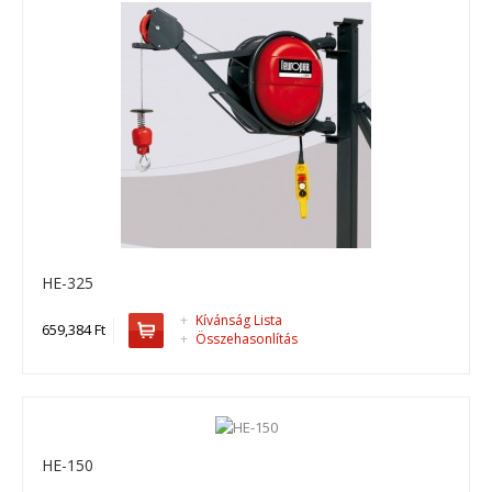
HE-325
HE-325
HE-325, drótköteles emelő ..
+
Kívánság Lista
659,384 Ft
+
Összehasonlítás
659,384 Ft
Kosárba
+
Add to compare
HE-150
+
Add to wishlist