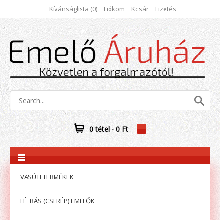
Kívánságlista (0)
Fiókom
Kosár
Fizetés
0 tétel - 0 Ft
VASÚTI TERMÉKEK
LÉTRÁS (CSERÉP) EMELŐK