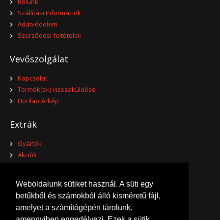
Rólunk
+
Add to compare
Szállítási Információk
+
Add to wishlist
Adatvédelem
Szerződési feltételek
Vevőszolgálat
Kapcsolat
Termék(ek) visszaküldése
Honlaptérkép
Extrák
Gyártók
Akciók
Fiókom
Weboldalunk sütiket használ. A süti egy
betűkből és számokból álló kisméretű fájl,
Fiókom
amelyet a számítógépén tárolunk,
Eddigi megrendeléseim
amennyiben engedélyezi. Ezek a sütik
Kívánságlistám