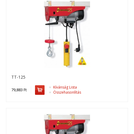
TT-125
TT-125
TT-125, drótköteles emelő ..
+
Kívánság Lista
79,883 Ft
+
Összehasonlítás
79,883 Ft
Kosárba
+
Add to compare
+
Add to wishlist