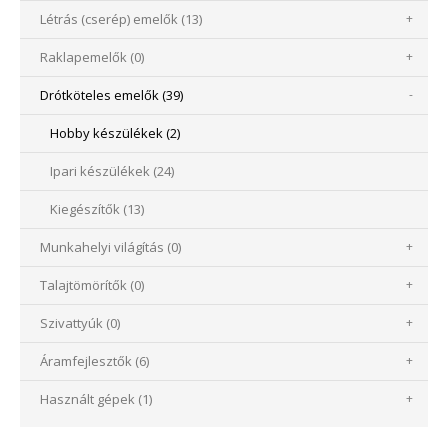
Létrás (cserép) emelők (13)
+
Raklapemelők (0)
+
Drótköteles emelők (39)
-
Hobby készülékek (2)
Ipari készülékek (24)
Kiegészítők (13)
Munkahelyi világítás (0)
+
Talajtömörítők (0)
+
Szivattyúk (0)
+
Áramfejlesztők (6)
+
Használt gépek (1)
+