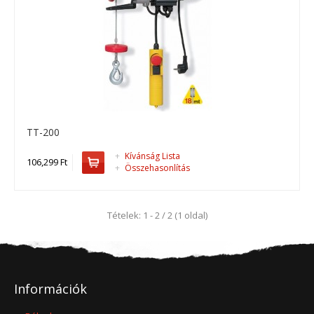
TT-200
+
Kívánság Lista
106,299 Ft
+
Összehasonlítás
TT-200
Tételek: 1 - 2 / 2 (1 oldal)
TT-200, drótköteles emelő ..
106,299 Ft
Információk
Kosárba