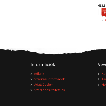
633,3
+
K
+
Ö
Információk
Vev
Rólunk
Ka
Szállítási Információk
Te
Adatvédelem
Ho
Szerződési feltételek