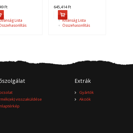
49 Ft
645,414 Ft
ívánság Lista
+
Kívánság Lista
sszehasonlítás
+
Összehasonlítás
T5E
T5E standard áramfejlesztő..
őszolgálat
Extrák
pcsolat
Gyártók
rmék(ek) visszaküldése
Akciók
nlaptérkép
T6E