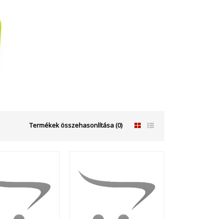
Termékek összehasonlítása (0)
407,670 Ft
Kosárba
+
Add to compare
+
Add to wishlist