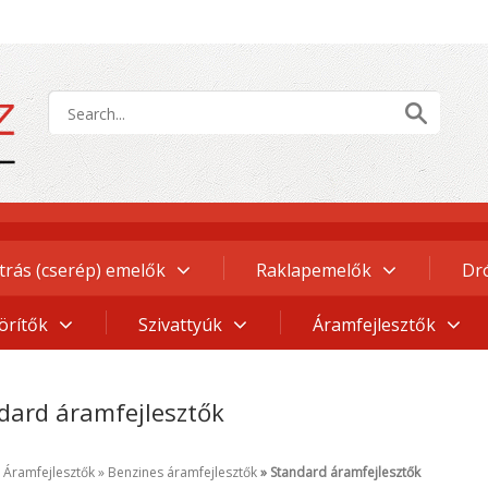
trás (cserép) emelők
Raklapemelők
Dr
örítők
Szivattyúk
Áramfejlesztők
dard áramfejlesztők
Áramfejlesztők
Benzines áramfejlesztők
Standard áramfejlesztők