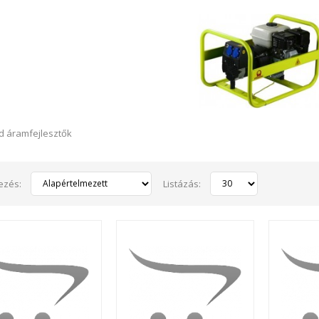
d áramfejlesztők
ezés:
Listázás:
T33
T33 standard áramfejlesztő..