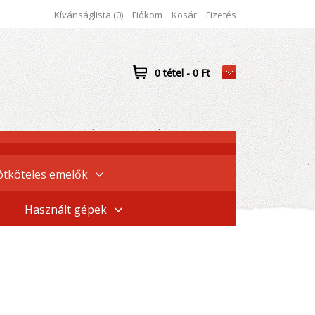
Kívánságlista (0)
Fiókom
Kosár
Fizetés
0 tétel - 0 Ft
ótköteles emelők
Használt gépek