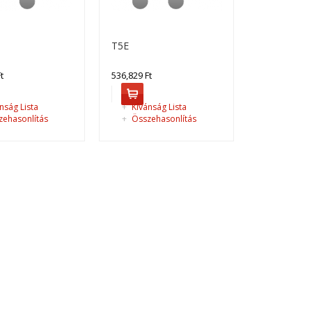
T5E
t
536,829 Ft
336,550 Ft
nság Lista
+
Kívánság Lista
ehasonlítás
+
Összehasonlítás
Kosárba
+
Add to compare
+
Add to wishlist
349,250 Ft
Kosárba