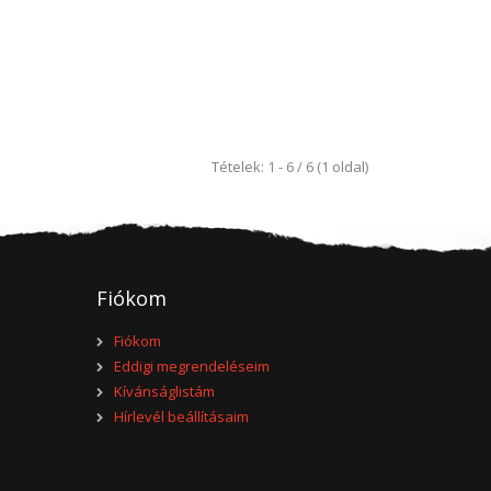
+
Add to compare
+
Add to wishlist
Tételek: 1 - 6 / 6 (1 oldal)
536,829 Ft
Kosárba
+
Add to compare
Fiókom
+
Add to wishlist
Fiókom
Eddigi megrendeléseim
Kívánságlistám
Hírlevél beállításaim
633,349 Ft