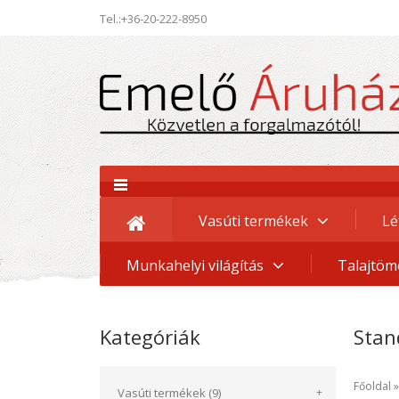
Tel.:+36-20-222-8950
Vasúti termékek
Lé
Munkahelyi világítás
Talajtöm
Kategóriák
Stan
Főoldal
Vasúti termékek (9)
+