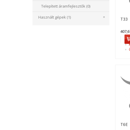
Telepített áramfejlesztők (0)
Használt gépek (1)
+
T33
407,6
+
K
+
Ö
T6E