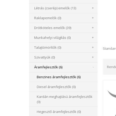
Létrás (cserép) emelők (13)
+
Raklapemelők (0)
+
Drótköteles emelők (39)
+
Munkahelyi világítás (0)
+
Talajtömörítők (0)
+
Standar
Szivattyúk (0)
+
Rend
Áramfejlesztők (6)
-
Benzines áramfejlesztők (6)
Diesel áramfejlesztők (0)
Kardán meghajtású áramfejlesztők
(0)
Hegesztő áramfejlesztők (0)