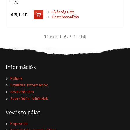
T7E
+
Kívánság Lista
645,414 Ft
+
Összehasonlítás
T6E
Tételek: 1 - 6 / 6 (1 oldal)
T6E standard áramfejlesztő..
633,349 Ft
Információk
Kosárba
Rólunk
+
Add to compare
+
Add to wishlist
Szállítási Információk
Adatvédelem
Szerződési feltételek
Vevőszolgálat
Kapcsolat