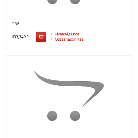
T5E
T6E
T5E standard áramfejlesztő..
+
Kívánság Lista
633,349 Ft
+
Összehasonlítás
536,829 Ft
Kosárba
+
Add to compare
+
Add to wishlist