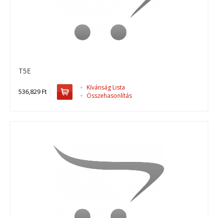
T25
T25 standard áramfejlesztő..
349,250 Ft
Kosárba
T5E
+
Add to compare
+
Kívánság Lista
536,829 Ft
+
Add to wishlist
+
Összehasonlítás