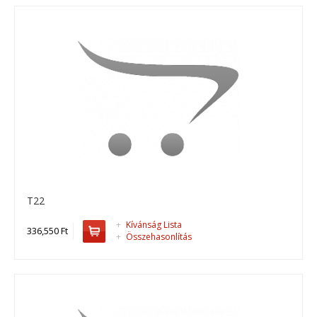
Kosárba
+
Add to compare
+
Add to wishlist
T22
+
Kívánság Lista
336,550 Ft
+
Összehasonlítás
T22
T22 standard áramfejlesztő..