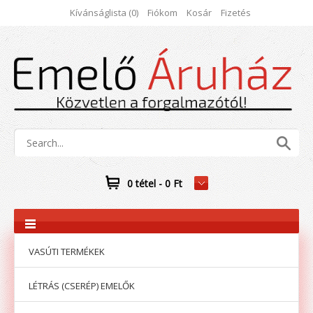
Kívánságlista (0)
Fiókom
Kosár
Fizetés
0 tétel - 0 Ft
VASÚTI TERMÉKEK
LÉTRÁS (CSERÉP) EMELŐK