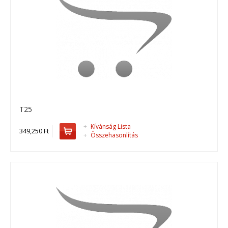
336,550 Ft
Kosárba
+
Add to compare
+
Add to wishlist
T25
+
Kívánság Lista
349,250 Ft
+
Összehasonlítás