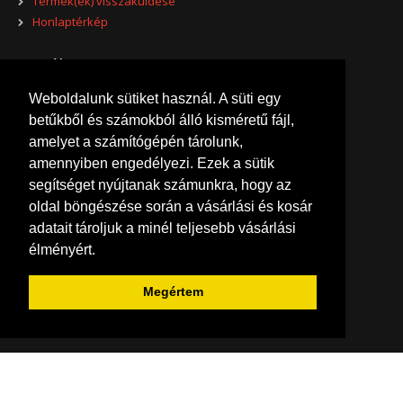
Termék(ek) visszaküldése
Honlaptérkép
Extrák
Weboldalunk sütiket használ. A süti egy
Gyártók
betűkből és számokból álló kisméretű fájl,
Akciók
T7E
amelyet a számítógépén tárolunk,
Fiókom
amennyiben engedélyezi. Ezek a sütik
T7E standard áramfejlesztő..
segítséget nyújtanak számunkra, hogy az
Fiókom
oldal böngészése során a vásárlási és kosár
645,414 Ft
Eddigi megrendeléseim
adatait tároljuk a minél teljesebb vásárlási
Kívánságlistám
élményért.
Kosárba
Hírlevél beállításaim
+
Add to compare
Megértem
+
Add to wishlist
Emelő Áruház © 2026