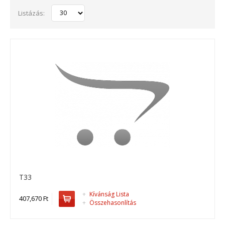
Listázás:
T33
T33
T33 standard áramfejlesztő..
+
Kívánság Lista
407,670 Ft
+
Összehasonlítás
407,670 Ft