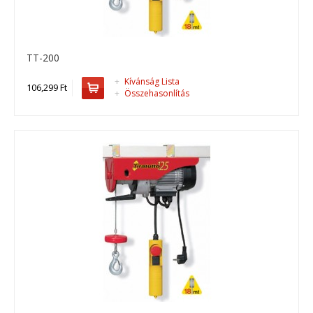
TT-200
+
Kívánság Lista
106,299 Ft
+
Összehasonlítás
TT-200
TT-200, drótköteles emelő ..
106,299 Ft
Kosárba
+
Add to compare
+
Add to wishlist