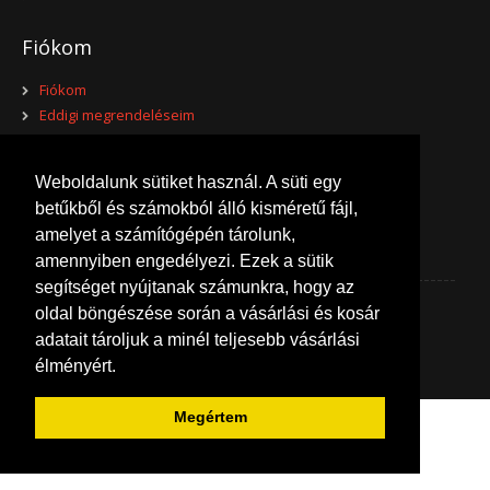
Fiókom
Fiókom
Eddigi megrendeléseim
Kívánságlistám
Hírlevél beállításaim
Weboldalunk sütiket használ. A süti egy
betűkből és számokból álló kisméretű fájl,
amelyet a számítógépén tárolunk,
amennyiben engedélyezi. Ezek a sütik
segítséget nyújtanak számunkra, hogy az
oldal böngészése során a vásárlási és kosár
Emelő Áruház © 2026
adatait tároljuk a minél teljesebb vásárlási
Készítette:
Feryx
élményért.
Megértem