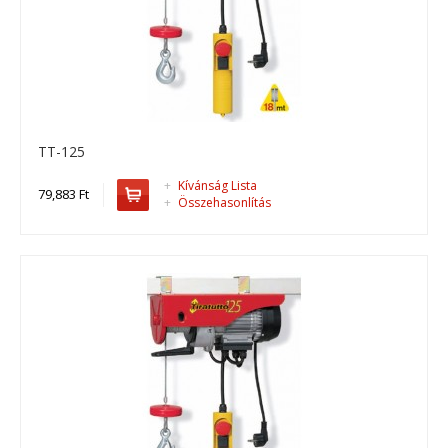
TT-125
TT-125
TT-125, drótköteles emelő ..
+
Kívánság Lista
79,883 Ft
+
Összehasonlítás
79,883 Ft
Kosárba
+
Add to compare
+
Add to wishlist