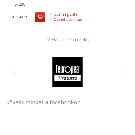
HS-200
+
Kívánság Lista
93,599 Ft
+
Összehasonlítás
Tételek: 1 - 3 / 3 (1 oldal)
HS-200
HS-200, drótköteles emelő ..
Kövess minket a facebookon
93,599 Ft
Kosárba
+
Add to compare
+
Add to wishlist