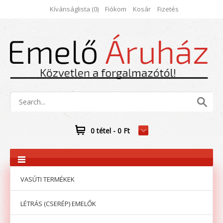
Kívánságlista (0)
Fiókom
Kosár
Fizetés
0 tétel - 0 Ft
VASÚTI TERMÉKEK
LÉTRÁS (CSERÉP) EMELŐK